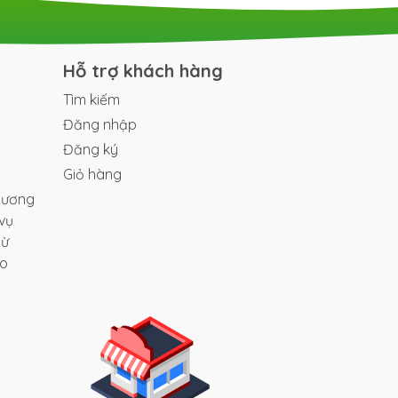
g.
Hỗ trợ khách hàng
Tìm kiếm
Đăng nhập
 sơ
Đăng ký
Giỏ hàng
hương
vụ
từ
ao