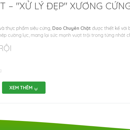
T – "XỬ LÝ ĐẸP" XƯƠNG CỨN
 và thực phẩm siêu cứng,
Dao Chuyên Chặt
được thiết kế với
ép cường lực, mang lại sức mạnh vượt trội trong từng nhát c
RỘI
g
ò mổ nhỏ
XEM THÊM
ư sắt (trong giới hạn cho phép)
ặng