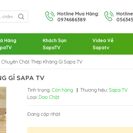
Hotline Mua Hàng:
Hotlin
0974686389
05634
à Hàng
Khách Sạn
Video Về
paTV
SapaTV
Sapatv
 Chuyên Chặt Thép Kháng Gỉ Sapa TV
G GỈ SAPA TV
Tình trạng:
Còn hàng
|
Thương hiệu:
Sapa TV
Loại:
Dao Chặt
Đang cập nhật