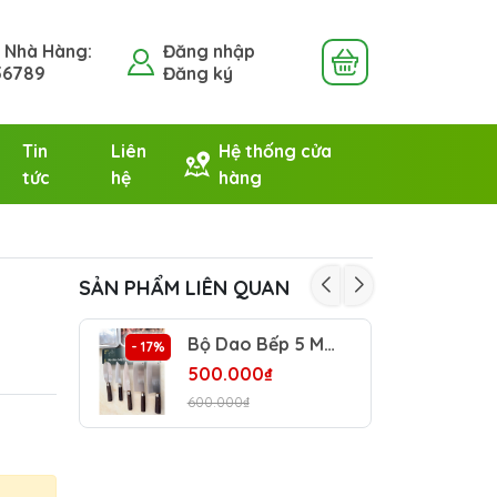
e Nhà Hàng:
Đăng nhập
56789
Đăng ký
Tin
Liên
Hệ thống cửa
tức
hệ
hàng
SẢN PHẨM LIÊN QUAN
Bộ Dao Bếp 5 Món Sapa TV
- 17%
500.000₫
600.000₫