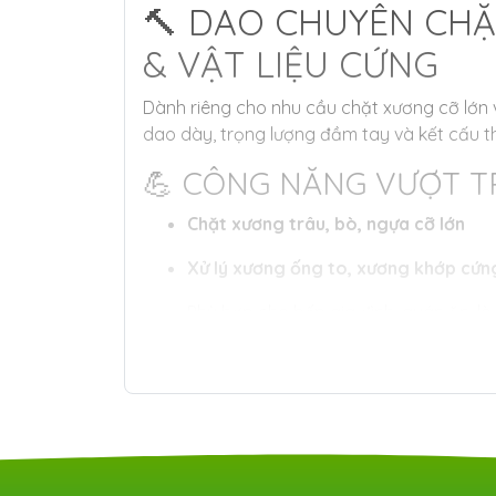
🔨 DAO CHUYÊN CHẶ
& VẬT LIỆU CỨNG
Dành riêng cho nhu cầu chặt xương cỡ lớn
dao dày, trọng lượng đầm tay và kết cấu th
💪 CÔNG NĂNG VƯỢT T
Chặt xương trâu, bò, ngựa cỡ lớn
Xử lý xương ống to, xương khớp cứn
Phù hợp cho bếp gia đình, quán ăn, l
Có thể chặt được vật liệu kim loại mỏng nh
⚙️ ƯU ĐIỂM NỔI BẬT
1. Lưỡi dao dày – Bản lớn – Trọng lượng n