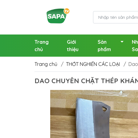
Trang
Giới
Sản
Nh
chủ
thiệu
phẩm
Sa
Trang chủ
/
THỚT NGHIẾN CÁC LOẠI
/
Dao
DAO CHUYÊN CHẶT THÉP KHÁN