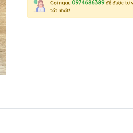
0974686389
Gọi ngay
để được tư 
tốt nhất!