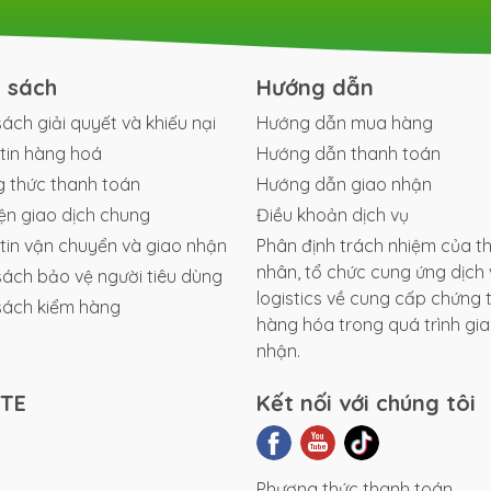
 hạn chế rung lắc và giảm nguy cơ mẻ lưỡi khi chặt xương cứn
h sách
Hướng dẫn
ng và độ bền, giúp chịu được lực tác động lớn liên tục.
sách giải quyết và khiếu nại
Hướng dẫn mua hàng
tin hàng hoá
Hướng dẫn thanh toán
ế oxy hóa, phù hợp với môi trường ẩm ướt của nhà bếp và khu
 thức thanh toán
Hướng dẫn giao nhận
iện giao dịch chung
Điều khoản dịch vụ
tin vận chuyển và giao nhận
Phân định trách nhiệm của t
ời dùng thao tác an toàn và hiệu quả hơn khi chặt liên tục.
nhân, tổ chức cung ứng dịch 
sách bảo vệ người tiêu dùng
NG
logistics về cung cấp chứng 
sách kiểm hàng
hàng hóa trong quá trình gi
ng phù hợp để thái lát mỏng hoặc cắt tỉa tinh xảo.
nhận.
ng năng chính để đảm bảo độ bền lâu dài.
ITE
Kết nối với chúng tôi
rì độ bền và khả năng kháng gỉ.
Phương thức thanh toán