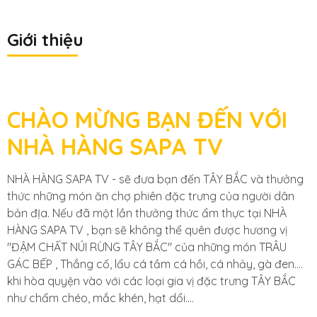
Giới thiệu
CHÀO MỪNG BẠN ĐẾN VỚI
NHÀ HÀNG SAPA TV
NHÀ HÀNG SAPA TV - sẽ đưa bạn đến TÂY BẮC và thưởng
thức những món ăn chợ phiên đặc trưng của người dân
bản đỊa. Nếu đã một lần thưởng thức ẩm thực tại NHÀ
HÀNG SAPA TV , bạn sẽ không thể quên được hương vị
"ĐẬM CHẤT NÚI RỪNG TÂY BẮC" của những món TRÂU
GÁC BẾP , Thắng cố, lẩu cá tầm cá hồi, cá nhảy, gà đen....
khi hòa quyện vào với các loại gia vị đặc trưng TÂY BẮC
như chẩm chéo, mắc khén, hạt dổi….