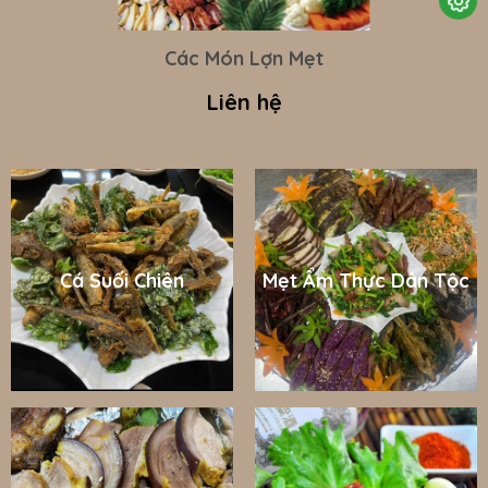
Các Món Lợn Mẹt
Liên hệ
Cá Suối Chiên
Mẹt Ẩm Thực Dân Tộc