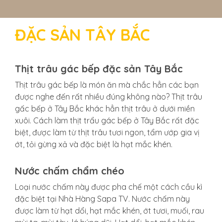
THỤ / Hotline ☎️ : 056.3456789
mới nhất c
......................................................................................................................
ĐẶC SẢN TÂY BẮC
. NHÀ HÀNG DÂN TỘC QUÁN SAPA : Đ/c. 142
Đường Điện Biên Phủ sapa / 0922.111.234
...................................................................................................................
CHỦ TÀI KHOẢN: VŨ...
Thịt trâu gác bếp đặc sản Tây Bắc
Thịt trâu gác bếp là món ăn mà chắc hẳn các bạn
được nghe đến rất nhiều đúng không nào? Thịt trâu
gấc bếp ở Tây Bắc khác hẳn thịt trâu ở dưới miền
xuôi. Cách làm thịt trẩu gác bếp ở Tây Bắc rất đặc
biệt, được làm từ thịt trâu tươi ngon, tẩm ướp gia vị
ớt, tỏi gừng xả và đặc biệt là hạt mắc khén.
Nước chấm chẩm chéo
Loại nước chấm này được pha chế một cách cầu kì
đặc biệt tại Nhà Hàng Sapa TV. Nước chấm này
được làm từ hạt dổi, hạt mắc khén, ớt tươi, muối, rau