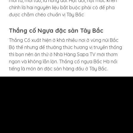
mùi ta, mùi tàu, lá húng dũi. Hạt dổi, hạt mắc khén
chính là hai nguyên liệu bắt buộc phải có để pha
được chẳm chéo chuẩn vị Tây Bắc
Thắng cố Ngựa đặc sản Tây Bắc
Thắng Cố xuất hiện ở khá nhiều nơi ở vùng núi Bắc
Bộ thế nhưng để thưởng thức hương vị truyền thống
thì bạn nên ăn thử ở Nhà Hàng Sapa TV mới thơm
ngon và không lẫn lộn. Thắng cố ngựa Bắc Hà nổi
tiếng là món ăn đặc sản hàng đầu ở Tây Bắc.