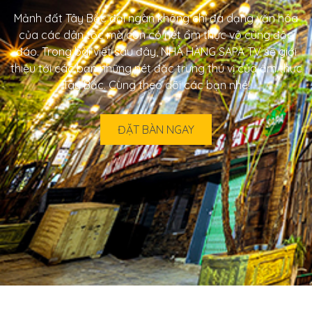
Mảnh đất Tây Bắc đại ngàn không chỉ đa dạng văn hóa
của các dân tộc mà còn có nét ẩm thực vô cùng độc
đáo. Trong bài viết sau đây, NHÀ HÀNG SAPA TV sẽ giới
thiệu tới các bạn những nét đặc trưng thú vị của ẩm thực
Tây Bắc. Cùng theo dõi các bạn nhé!
ĐẶT BÀN NGAY