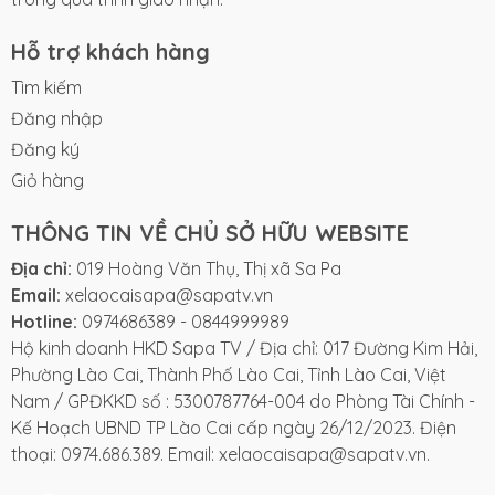
Hỗ trợ khách hàng
Tìm kiếm
Đăng nhập
Đăng ký
Giỏ hàng
THÔNG TIN VỀ CHỦ SỞ HỮU WEBSITE
Địa chỉ:
019 Hoàng Văn Thụ, Thị xã Sa Pa
Email:
xelaocaisapa@sapatv.vn
Hotline:
0974686389
-
0844999989
Hộ kinh doanh HKD Sapa TV / Địa chỉ: 017 Đường Kim Hải,
Phường Lào Cai, Thành Phố Lào Cai, Tỉnh Lào Cai, Việt
Nam / GPĐKKD số : 5300787764-004 do Phòng Tài Chính -
Kế Hoạch UBND TP Lào Cai cấp ngày 26/12/2023. Điện
thoại: 0974.686.389. Email: xelaocaisapa@sapatv.vn.