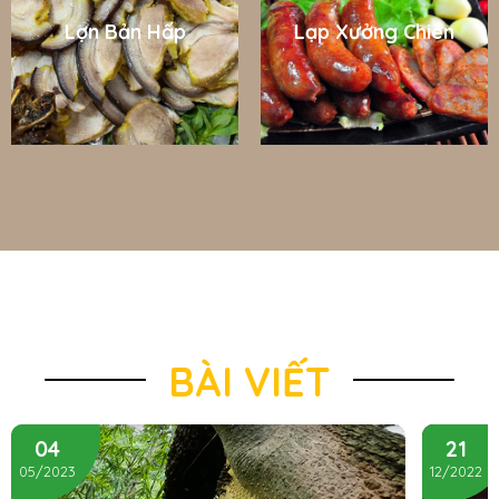
Lợn Bản Hấp
Lạp Xưởng Chiên
BÀI VIẾT
04
21
05/2023
12/2022