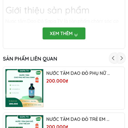
Giới thiệu sản phẩm
Nước tắm Dao Đỏ Sapa TV là sản phẩm chăm sóc cơ
thể từ thảo mộc truyền thống, mang hương thơm đặc
XEM THÊM
trưng của các loại lá tắm vùng Tây Bắc. Sản phẩm phù
hợp sử dụng trong sinh hoạt hằng ngày, giúp làm sạch
cơ thể và mang lại cảm giác thư giãn sau khi tắm.
SẢN PHẨM LIÊN QUAN
Thông tin sản phẩm
NƯỚC TẮM DAO ĐỎ PHỤ NỮ SAU SINH SAPA TV 500ML – THẢO MỘC TẮM TRUYỀN THỐNG NGƯỜI DAO ĐỎ TẢ PHÌN
Thương hiệu:
Sapa TV
200.000₫
Dung tích:
500ml/chai
Dạng sản phẩm:
Nước tắm thảo mộc
Quy cách:
Chai
NƯỚC TẮM DAO ĐỎ TRẺ EM SAPA TV 500ML – THẢO MỘC TẮM TRUYỀN THỐNG DÀNH CHO TRẺ SƠ SINH VÀ TRẺ NHỎ
200.000₫