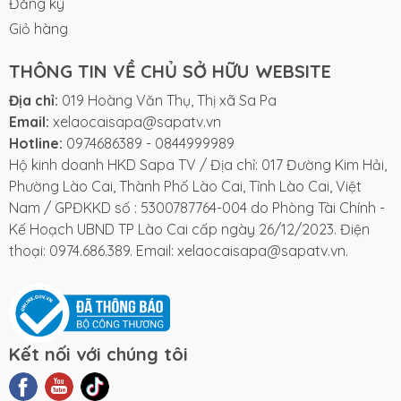
Đăng ký
hỏng hoặc quá hạn.
Giỏ hàng
Ngừng sử dụng nếu có biểu hiện kích ứng và tham
khảo ý kiến chuyên gia nếu cần.
THÔNG TIN VỀ CHỦ SỞ HỮU WEBSITE
Địa chỉ:
019 Hoàng Văn Thụ, Thị xã Sa Pa
Để xa tầm tay trẻ em.
Email:
xelaocaisapa@sapatv.vn
Hotline:
0974686389
-
0844999989
Cam kết từ Sapa TV
Hộ kinh doanh HKD Sapa TV / Địa chỉ: 017 Đường Kim Hải,
Phường Lào Cai, Thành Phố Lào Cai, Tỉnh Lào Cai, Việt
Sản phẩm đúng mô tả.
Nam / GPĐKKD số : 5300787764-004 do Phòng Tài Chính -
Kế Hoạch UBND TP Lào Cai cấp ngày 26/12/2023. Điện
Đóng gói cẩn thận trước khi giao.
thoại: 0974.686.389. Email: xelaocaisapa@sapatv.vn.
Hỗ trợ khách hàng trước và sau mua hàng.
Kết nối với chúng tôi