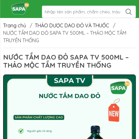
hách Sạn
Video Về
Tin tức
Liên hệ
SapaTV
Sapatv
Trang chủ
/
THẢO DƯỢC DAO ĐỎ VÀ THUỐC
/
NƯỚC TẮM DAO ĐỎ SAPA TV 500ML – THẢO MỘC TẮM
TRUYỀN THỐNG
NƯỚC TẮM DAO ĐỎ SAPA TV 500ML –
THẢO MỘC TẮM TRUYỀN THỐNG