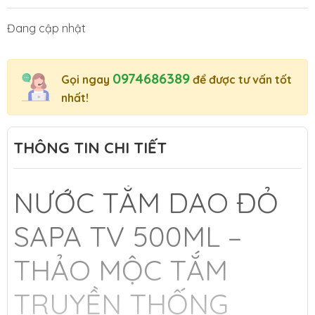
Đang cập nhật
0974686389
Gọi ngay
để được tư vấn tốt
nhất!
THÔNG TIN CHI TIẾT
NƯỚC TẮM DAO ĐỎ
SAPA TV 500ML –
THẢO MỘC TẮM
TRUYỀN THỐNG