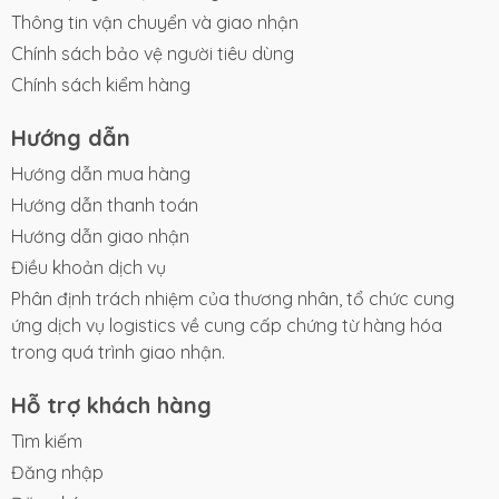
Thông tin vận chuyển và giao nhận
Ngâm và tắm trong khoảng
15–20 phút
.
Chính sách bảo vệ người tiêu dùng
Không cần tắm tráng lại.
Chính sách kiểm hàng
Hướng dẫn
Bảo quản
Hướng dẫn mua hàng
Đậy kín nắp sau khi sử dụng.
Hướng dẫn thanh toán
Hướng dẫn giao nhận
Bảo quản nơi khô ráo, thoáng mát.
Điều khoản dịch vụ
Tránh ánh nắng trực tiếp.
Phân định trách nhiệm của thương nhân, tổ chức cung
ứng dịch vụ logistics về cung cấp chứng từ hàng hóa
Lưu ý
trong quá trình giao nhận.
Chỉ dùng ngoài da.
Hỗ trợ khách hàng
Tìm kiếm
Tránh để sản phẩm tiếp xúc trực tiếp với mắt.
Đăng nhập
Không sử dụng nếu sản phẩm có dấu hiệu hư